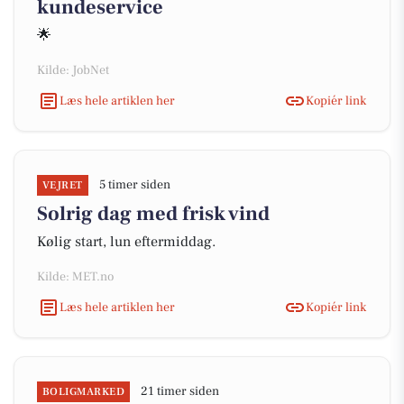
kundeservice
🌟
Kilde: JobNet
Læs hele artiklen her
Kopiér link
5 timer siden
VEJRET
Solrig dag med frisk vind
Kølig start, lun eftermiddag.
Kilde: MET.no
Læs hele artiklen her
Kopiér link
21 timer siden
BOLIGMARKED