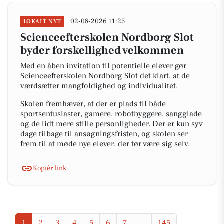
02-08-2026 11:25
LOKALT NYT
Scienceefterskolen Nordborg Slot
byder forskellighed velkommen
Med en åben invitation til potentielle elever gør
Scienceefterskolen Nordborg Slot det klart, at de
værdsætter mangfoldighed og individualitet.
Skolen fremhæver, at der er plads til både
sportsentusiaster, gamere, robotbyggere, sangglade
og de lidt mere stille personligheder. Der er kun syv
dage tilbage til ansøgningsfristen, og skolen ser
frem til at møde nye elever, der tør være sig selv.
Kopiér link
1
2
3
4
5
6
7
...
145