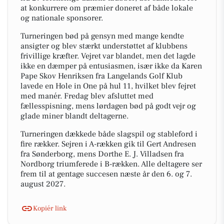
at konkurrere om præmier doneret af både lokale
og nationale sponsorer.
Turneringen bød på gensyn med mange kendte
ansigter og blev stærkt understøttet af klubbens
frivillige kræfter. Vejret var blandet, men det lagde
ikke en dæmper på entusiasmen, især ikke da Karen
Pape Skov Henriksen fra Langelands Golf Klub
lavede en Hole in One på hul 11, hvilket blev fejret
med manér. Fredag blev afsluttet med
fællesspisning, mens lørdagen bød på godt vejr og
glade miner blandt deltagerne.
Turneringen dækkede både slagspil og stableford i
fire rækker. Sejren i A-rækken gik til Gert Andresen
fra Sønderborg, mens Dorthe E. J. Villadsen fra
Nordborg triumferede i B-rækken. Alle deltagere ser
frem til at gentage succesen næste år den 6. og 7.
august 2027.
Kopiér link