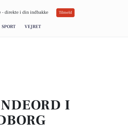
 -
direkte i din indbakke
Tilmeld
SPORT
VEJRET
INDEORD I
RDBORG