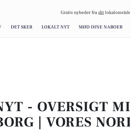
Gratis nyheder fra
dit
lokalområde
V
DET SKER
LOKALT NYT
MØD DINE NABOER
NYT - OVERSIGT M
ORG | VORES NO