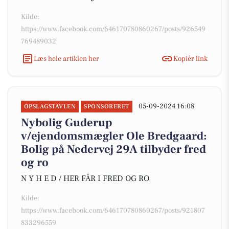
Kilde:
https://www.facebook.com/646170780860267/posts/926549
769489032
Læs hele artiklen her
Kopiér link
05-09-2024 16:08
OPSLAGSTAVLEN
SPONSORERET
Nybolig Guderup
v/ejendomsmægler Ole Bredgaard:
Bolig på Nedervej 29A tilbyder fred
og ro
N Y H E D / HER FÅR I FRED OG RO
Kilde:
https://www.facebook.com/646170780860267/posts/921807
833296559