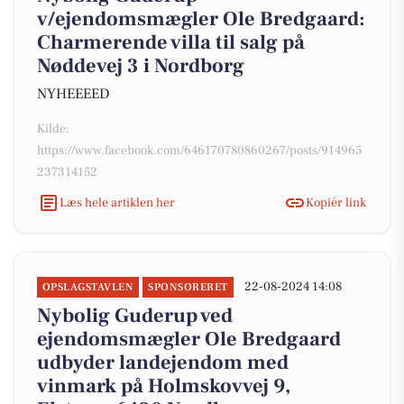
v/ejendomsmægler Ole Bredgaard:
Charmerende villa til salg på
Nøddevej 3 i Nordborg
NYHEEEED
Kilde:
https://www.facebook.com/646170780860267/posts/914965
237314152
Læs hele artiklen her
Kopiér link
22-08-2024 14:08
OPSLAGSTAVLEN
SPONSORERET
Nybolig Guderup ved
ejendomsmægler Ole Bredgaard
udbyder landejendom med
vinmark på Holmskovvej 9,