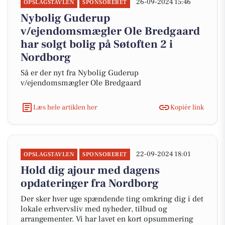
26-09-2024 15:46
OPSLAGSTAVLEN
SPONSORERET
Nybolig Guderup
v/ejendomsmægler Ole Bredgaard
har solgt bolig på Søtoften 2 i
Nordborg
Så er der nyt fra Nybolig Guderup
v/ejendomsmægler Ole Bredgaard
Læs hele artiklen her
Kopiér link
22-09-2024 18:01
OPSLAGSTAVLEN
SPONSORERET
Hold dig ajour med dagens
opdateringer fra Nordborg
Der sker hver uge spændende ting omkring dig i det
lokale erhvervsliv med nyheder, tilbud og
arrangementer. Vi har lavet en kort opsummering