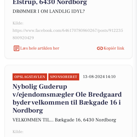
Elstrup, 6430 Nordborg
DRØMMER I OM LANDLIG IDYL?
Kilde:
https://www.facebook.com/646170780860267/posts/912235
800920429
Læs hele artiklen her
Kopiér link
13-08-2024 14:10
OPSLAGSTAVLEN
SPONSORERET
Nybolig Guderup
v/ejendomsmægler Ole Bredgaard
byder velkommen til Bækgade 16 i
Nordborg
VELKOMMEN TIL... Bækgade 16, 6430 Nordborg
Kilde: