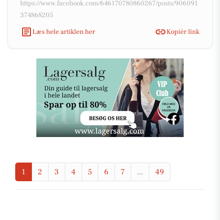
https://www.facebook.com/646170780860267/posts/906091
374868205
Læs hele artiklen her
Kopiér link
1
2
3
4
5
6
7
...
49