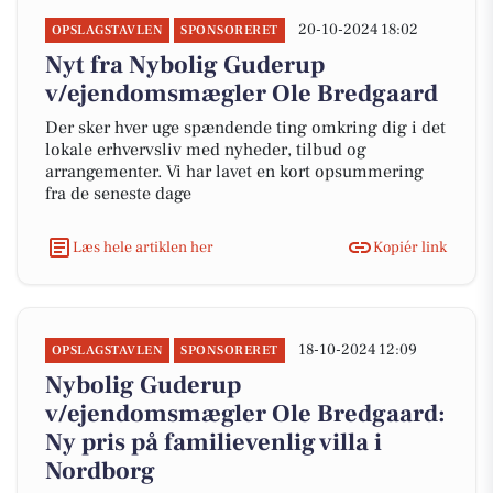
20-10-2024 18:02
OPSLAGSTAVLEN
SPONSORERET
Nyt fra Nybolig Guderup
v/ejendomsmægler Ole Bredgaard
Der sker hver uge spændende ting omkring dig i det
lokale erhvervsliv med nyheder, tilbud og
arrangementer. Vi har lavet en kort opsummering
fra de seneste dage
Læs hele artiklen her
Kopiér link
18-10-2024 12:09
OPSLAGSTAVLEN
SPONSORERET
Nybolig Guderup
v/ejendomsmægler Ole Bredgaard:
Ny pris på familievenlig villa i
Nordborg