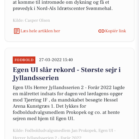
at komme til intromøde om dykning og få et
prøvedyk i Nord-Als Idrætscenter Svømmehal.
Kilde: Casper Olsen
Læs hele artiklen her
Kopiér link
27-03-2022 15:40
FODBOLD
Egen UI slår rekord - Største sejr i
Jyllandsserien
Egen UIs Herrer Jyllandsserien 2 - Forår 2022 lagde
en målrettet indsats for dagen ved lørdagens opgør
mod Tjørring IF , da mandskabet besøgte Hessel
Arena Kunstgræs 1. Det lykkes for
fodboldudvalgsmedlem Prokopek og co. at hente
sejren med hjem til Egen UI.
Kilde: Fodboldudvalgsmedlem Jan Prokopek, Egen UI -
Herrer Jyllandsserien 2 - Forår 2022