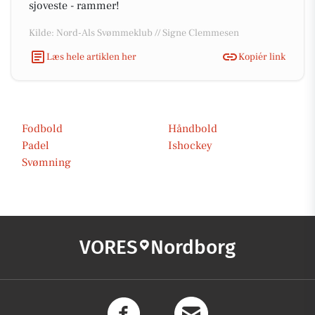
sjoveste - rammer!
Kilde: Nord-Als Svømmeklub // Signe Clemmesen
Læs hele artiklen her
Kopiér link
Fodbold
Håndbold
Padel
Ishockey
Svømning
VORES
Nordborg