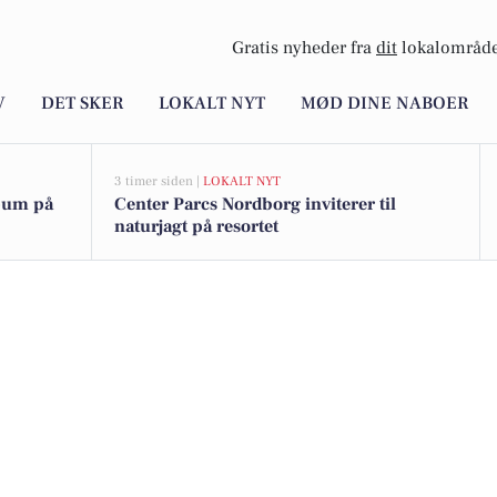
Gratis nyheder fra
dit
lokalområde
V
DET SKER
LOKALT NYT
MØD DINE NABOER
3 timer siden |
LOKALT NYT
læum på
Center Parcs Nordborg inviterer til
naturjagt på resortet