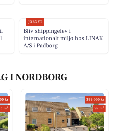
JOBNYT
il
Bliv shippingelev i
l
internationalt miljø hos LINAK
A/S i Padborg
LG I NORDBORG
00 kr
399.000 kr
2
2
85 m
92 m