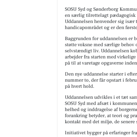
SOSU Syd og Sønderborg Kommune 
en særlig tilrettelagt pædagogisk
Uddannelsen henvender sig især t
handicapområdet og er den første 
Baggrunden for uddannelsen er be
støtte voksne med særlige behov o
selvstændigt liv. Uddannelsen ko
arbejder fra starten med virkelig
på til at varetage opgaverne ind
Den nye uddannelse starter i efter
nummer to, der får opstart i febr
på hvert hold.
Uddannelsen udvikles i et tæt 
SOSU Syd med afsæt i kommunens 
helhed og inddragelse af borgern
forankring betyder, at teori og p
kontakt med det miljø, de senere s
Initiativet bygger på erfaringer f