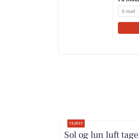
Email
VEJRET
Sol og lun luft tag