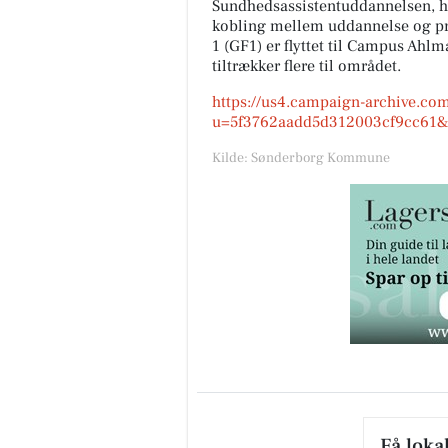
Sundhedsassistentuddannelsen, hv
kobling mellem uddannelse og pr
1 (GF1) er flyttet til Campus Ah
tiltrækker flere til området.
https://us4.campaign-archive.co
u=5f3762aadd5d312003cf9cc61&
Kilde: Sønderborg Kommune
Få loka