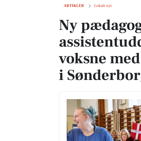
Ny pædagogisk assistentuddannelse ti
ARTIKLER
Lokalt nyt
Ny pædagog
assistentud
voksne med
i Sønderbor