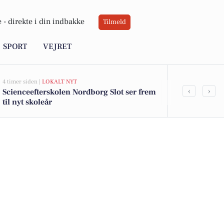
 -
direkte i din indbakke
Tilmeld
SPORT
VEJRET
4 timer siden |
LOKALT NYT
8 timer siden |
VE
‹
›
Scienceefterskolen Nordborg Slot ser frem
Sol og lun lu
til nyt skoleår