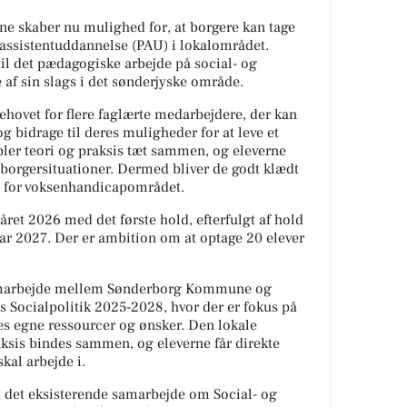
skaber nu mulighed for, at borgere kan tage
 assistentuddannelse (PAU) i lokalområdet.
il det pædagogiske arbejde på social- og
af sin slags i det sønderjyske område.
hovet for flere faglærte medarbejdere, der kan
g bidrage til deres muligheder for at leve et
bler teori og praksis tæt sammen, og eleverne
e borgersituationer. Dermed bliver de godt klædt
en for voksenhandicapområdet.
året 2026 med det første hold, efterfulgt af hold
uar 2027. Der er ambition om at optage 20 elever
samarbejde mellem Sønderborg Kommune og
Socialpolitik 2025-2028, hvor der er fokus på
es egne ressourcer og ønsker. Den lokale
raksis bindes sammen, og eleverne får direkte
kal arbejde i.
ra det eksisterende samarbejde om Social- og