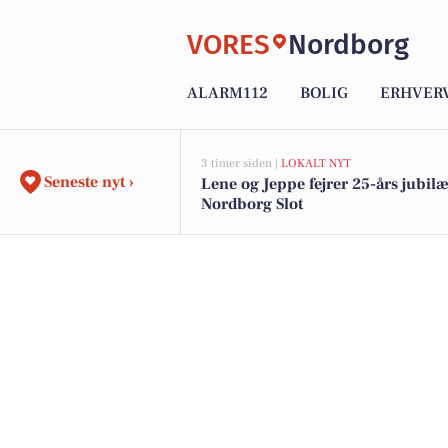
VORES
Nordborg
ALARM112
BOLIG
ERHVER
3 timer siden |
LOKALT NYT
Seneste nyt ›
Lene og Jeppe fejrer 25-års jubi
Nordborg Slot