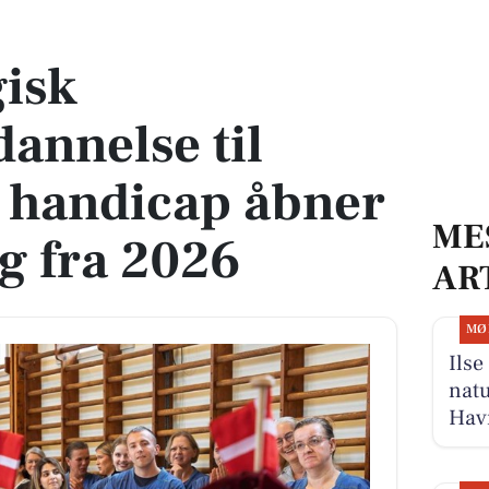
l voksne med handicap åbner i Sønderborg fra 2026
isk
dannelse til
 handicap åbner
ME
g fra 2026
AR
MØ
Ilse
natu
Hav