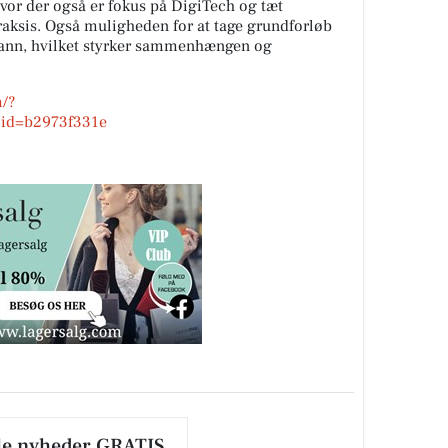
or der også er fokus på DigiTech og tæt
aksis. Også muligheden for at tage grundforløb
lmann, hvilket styrker sammenhængen og
m/?
id=b2973f331e
le nyheder GRATIS