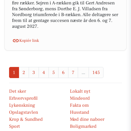
fire rækker. Sejren i A-rækken gik til Gert Andresen
fra Sønderborg, mens Dorthe E. J. Villadsen fra
Nordborg triumferede i B-rækken. Alle deltagere ser
frem til at gentage succesen næste år den 6. og 7.
august 2027.
Kopiér link
1
2
3
4
5
6
7
...
145
Det sker
Lokalt nyt
Erhvervsprofil
Mindeord
Lykønskning
Fakta om
Opslagstavlen
Husstand
Krop & Sundhed
Mød dine naboer
Sport
Boligmarked