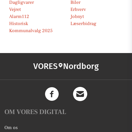
Dagligvarer
Biler
Vejret
Erhverv
Alarm112
Jobnyt
Historisk
Læserbidrag
Kommunalvalg 2025
VORES
Nordborg
OM VORES DIGITAL
Om os