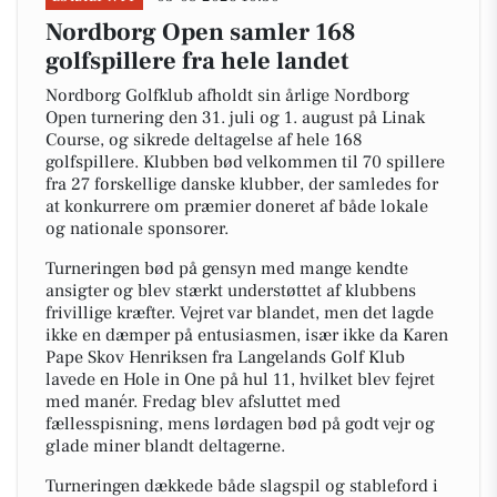
Nordborg Open samler 168
golfspillere fra hele landet
Nordborg Golfklub afholdt sin årlige Nordborg
Open turnering den 31. juli og 1. august på Linak
Course, og sikrede deltagelse af hele 168
golfspillere. Klubben bød velkommen til 70 spillere
fra 27 forskellige danske klubber, der samledes for
at konkurrere om præmier doneret af både lokale
og nationale sponsorer.
Turneringen bød på gensyn med mange kendte
ansigter og blev stærkt understøttet af klubbens
frivillige kræfter. Vejret var blandet, men det lagde
ikke en dæmper på entusiasmen, især ikke da Karen
Pape Skov Henriksen fra Langelands Golf Klub
lavede en Hole in One på hul 11, hvilket blev fejret
med manér. Fredag blev afsluttet med
fællesspisning, mens lørdagen bød på godt vejr og
glade miner blandt deltagerne.
Turneringen dækkede både slagspil og stableford i