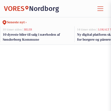
VORES
Nordborg
Seneste nyt ›
10 timer siden |
BILER
14 timer siden |
LOKALT 
10 dyreste biler til salg i nærheden af
Ny digital platform s
Sønderborg Kommune
for borgere og pårør
Kommune at følge m
om hjælp og støtte