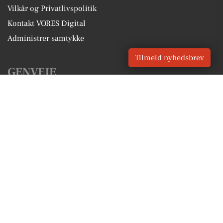
Vilkår og Privatlivspolitik
Kontakt VORES Digital
Administrer samtykke
Tilmeld nyhedsbrev
GENVEJE
Seneste nyt fra Nordborg
Vores lokale erhverv
Kalenderen for Nordborg
Fakta om Nordborg
Erhvervsartikler
Sønderborg Kommune
Få en gratis salgsvurdering
Sponsoreret indhold