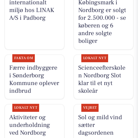
internationalt
Købingsmark i
miljø hos LINAK
Nordborg er solgt
A/S i Padborg
for 2.500.000 - se
køberen og 6
andre solgte
boliger
FAKTA OM
LOKALT NYT
Færre indbyggere
Scienceefterskole
i Sønderborg
n Nordborg Slot
Kommune oplever
klar til et nyt
indbrud
skoleår
LOKALT NYT
VEJRET
Aktiviteter og
Sol og mild vind
underholdning
sætter
ved Nordborg
dagsordenen