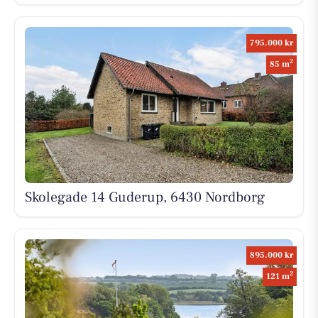
795.000 kr
2
85 m
Skolegade 14 Guderup, 6430 Nordborg
895.000 kr
2
121 m