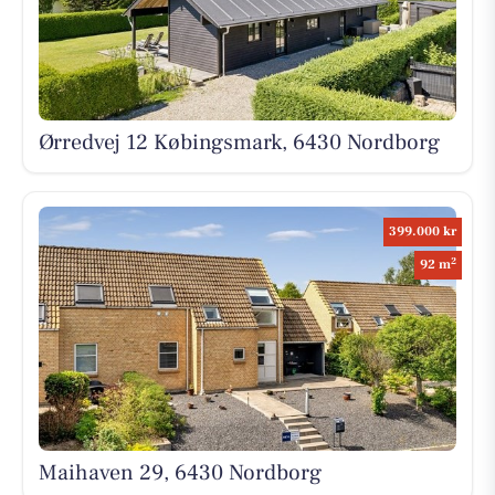
Ørredvej 12 Købingsmark, 6430 Nordborg
399.000 kr
2
92 m
Maihaven 29, 6430 Nordborg