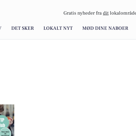
Gratis nyheder fra
dit
lokalområde
V
DET SKER
LOKALT NYT
MØD DINE NABOER