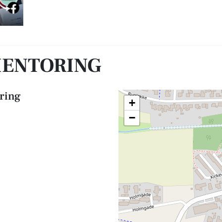
MENTORING
ring
+
−