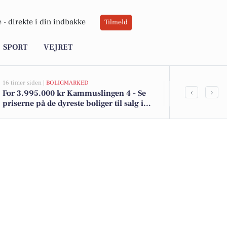
 -
direkte i din indbakke
Tilmeld
SPORT
VEJRET
16 timer siden |
BOLIGMARKED
18 timer siden |
J
‹
›
For 3.995.000 kr Kammuslingen 4 - Se
Savner du ny
priserne på de dyreste boliger til salg i
ledige still
Nordborg