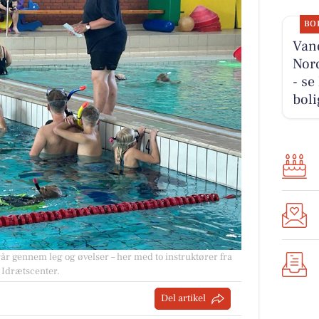
BO
Vand
Nord
- se
boli
r gennem leg og øvelser – her med to instruktører fra
 Idrætscenter.
Del artikel