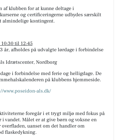
m af klubben for at kunne deltage i
kurserne og certificeringerne udbydes særskilt
et almindelige kontingent.
. 10:30 til 12:45
3 år, afholdes på udvalgte lørdage i forbindelse
ls Idrætscenter, Nordborg
age i forbindelse med ferie og helligdage. De
svømmehalskalenderen på klubbens hjemmeside.
://www.poseidon-als.dk/
tiviteterne foregår i et trygt miljø med fokus på
 i vandet. Målet er at give børn og voksne en
der overfladen, uanset om det handler om
od flaskedykning.