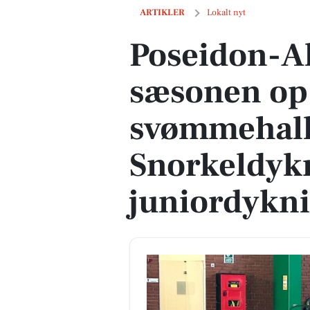
Poseidon-Als starter sæsonen op i sv
ARTIKLER
Lokalt nyt
Poseidon-Al
sæsonen op 
svømmehall
Snorkeldykn
juniordykni