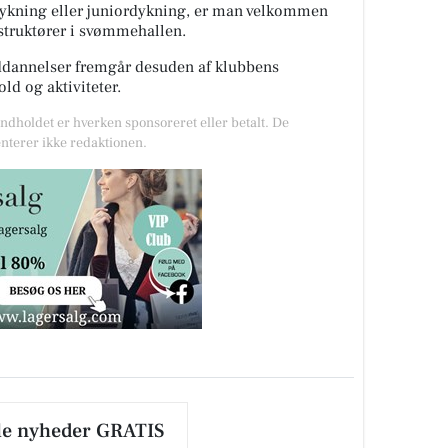
dykning eller juniordykning, er man velkommen
nstruktører i svømmehallen.
ddannelser fremgår desuden af klubbens
d og aktiviteter.
Indholdet er hverken sponsoreret eller betalt. De
nterer ikke redaktionen.
le nyheder GRATIS