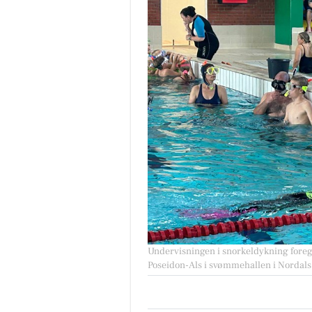
Undervisningen i snorkeldykning foregå
Poseidon-Als i svømmehallen i Nordals