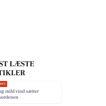
ST LÆSTE
TIKLER
JRET
og mild vind sætter
sordenen