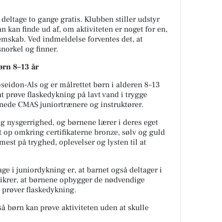
deltage to gange gratis. Klubben stiller udstyr
n kan finde ud af, om aktiviteten er noget for en,
emskab. Ved indmeldelse forventes det, at
norkel og finner.
ørn 8–13 år
oseidon-Als og er målrettet børn i alderen 8–13
t prøve flaskedykning på lavt vand i trygge
ede CMAS juniortrænere og instruktører.
g nysgerrighed, og børnene lærer i deres eget
 op omkring certifikaterne bronze, sølv og guld
mest på tryghed, oplevelser og lysten til at
age i juniordykning er, at barnet også deltager i
ikrer, at børnene opbygger de nødvendige
 prøver flaskedykning.
så børn kan prøve aktiviteten uden at skulle