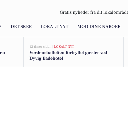
Gratis nyheder fra
dit
lokalområde
V
DET SKER
LOKALT NYT
MØD DINE NABOER
12 timer siden |
LOKALT NYT
nen
Verdensballetten fortryllet gæster ved
Dyvig Badehotel