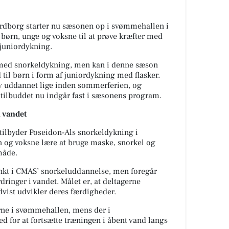
rdborg starter nu sæsonen op i svømmehallen i
 børn, unge og voksne til at prøve kræfter med
 juniordykning.
 med snorkeldykning, men kan i denne sæson
d til børn i form af juniordykning med flasker.
ev uddannet lige inden sommerferien, og
t tilbuddet nu indgår fast i sæsonens program.
i vandet
tilbyder Poseidon-Als snorkeldykning i
 og voksne lære at bruge maske, snorkel og
måde.
kt i CMAS’ snorkeluddannelse, men foregår
ringer i vandet. Målet er, at deltagerne
vist udvikler deres færdigheder.
terne i svømmehallen, mens der i
 for at fortsætte træningen i åbent vand langs