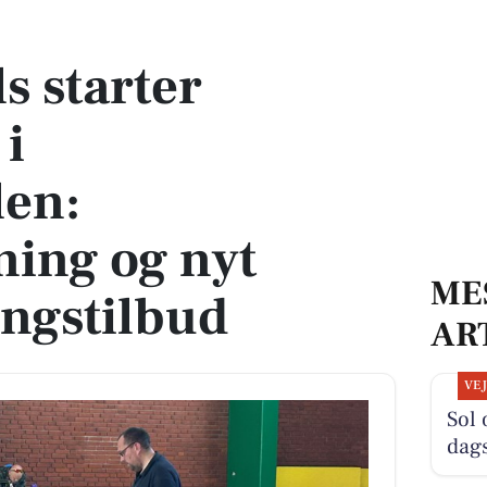
ømmehallen: Snorkeldykning og nyt juniordykningstilbud
s starter
i
en:
ing og nyt
ME
ngstilbud
AR
VE
Sol 
dag