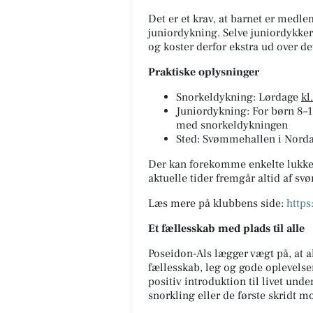
Det er et krav, at barnet er medle
juniordykning. Selve juniordykker
og koster derfor ekstra ud over d
Praktiske oplysninger
Snorkeldykning: Lørdage
kl
Juniordykning: For børn 8–1
med snorkeldykningen
Sted: Svømmehallen i Norda
Der kan forekomme enkelte lukked
aktuelle tider fremgår altid af 
Læs mere på klubbens side:
https
Et fællesskab med plads til alle
Poseidon-Als lægger vægt på, at ak
fællesskab, leg og gode oplevelser
positiv introduktion til livet un
snorkling eller de første skridt m