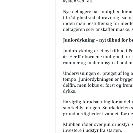
kysten ved Als.
Nye deltagere har mulighed for at 
til rådighed ved afprøvning, så ma
inden man beslutter sig for medl
deltageren selv anskaffer maske, s
Juniordykning – nyt tilbud for b
Juniordykning er et nyt tilbud i P
år. Her får børnene mulighed for a
rammer og under opsyn af uddann
Undervisningen er præget af leg o
tempo. Juniordykningen er bygget
delfin, men fokus er først og frem
dykke.
En vigtig forudsætning for at delt
snorkeldykningen. Snorkeldelen s
grundfærdigheder i vandet, før de
Klubben råder over juniorudstyr, 
investere i udstyr fra
starten.