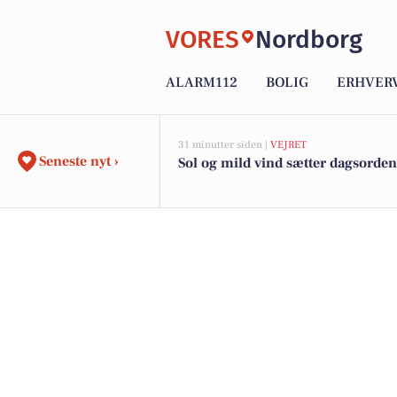
VORES
Nordborg
ALARM112
BOLIG
ERHVER
31 minutter siden |
VEJRET
Seneste nyt ›
Sol og mild vind sætter dagsorde