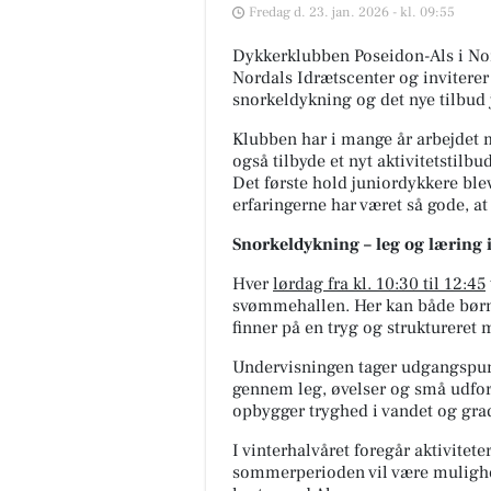
Fredag d. 23. jan. 2026 - kl. 09:55
Dykkerklubben Poseidon-Als i No
Nordals Idrætscenter og inviterer
snorkeldykning og det nye tilbud
Klubben har i mange år arbejdet
også tilbyde et nyt aktivitetstilbu
Det første hold juniordykkere bl
erfaringerne har været så gode, a
Snorkeldykning – leg og læring 
Hver
lørdag fra kl. 10:30 til 12:45
svømmehallen. Her kan både børn
finner på en tryg og struktureret 
Undervisningen tager udgangspun
gennem leg, øvelser og små udford
opbygger tryghed i vandet og grad
I vinterhalvåret foregår aktivite
sommerperioden vil være mulighed