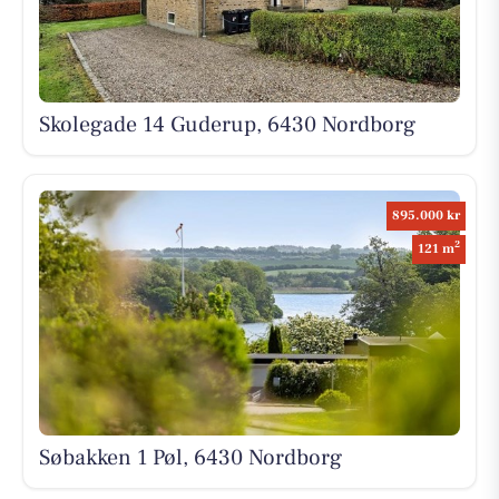
Skolegade 14 Guderup, 6430 Nordborg
895.000 kr
2
121 m
Søbakken 1 Pøl, 6430 Nordborg