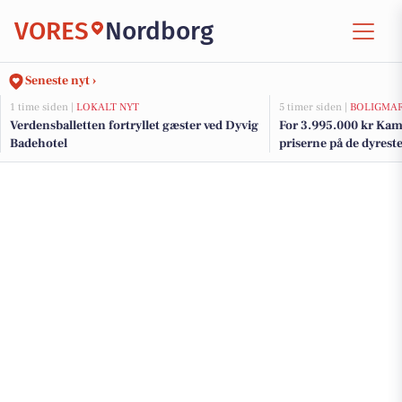
VORES
Nordborg
Seneste nyt ›
1 time siden |
LOKALT NYT
5 timer siden |
BOLIGMA
Verdensballetten fortryllet gæster ved Dyvig
For 3.995.000 kr Kam
Badehotel
priserne på de dyreste 
Nordborg