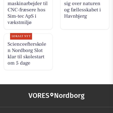
maskinarbejder til
sig over naturen
CNC-fræsere hos
og fællesskabet i
Sim-tec ApS i
Havnbjerg
vækstmiljø
LOKALT NYT
Scienceefterskole
n Nordborg Slot
klar til skolestart
om 5 dage
VORES
Nordborg