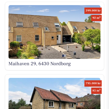
399.000 kr
2
92 m
Maihaven 29, 6430 Nordborg
795.000 kr
2
85 m