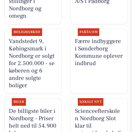
stillinger i
A/S i Padborg
Nordborg og
omegn
BOLIGMARKED
FAKTA OM
Vandstedet 9,
Færre indbyggere
Købingsmark i
i Sønderborg
Nordborg er solgt
Kommune oplever
for 2.500.000 - se
indbrud
køberen og 6
andre solgte
boliger
BILER
LOKALT NYT
De billigste biler i
Scienceefterskole
Nordborg - Priser
n Nordborg Slot
helt ned til 54.900
klar til