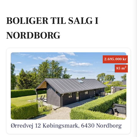
BOLIGER TIL SALG I
NORDBORG
2.695.000 kr
2
85 m
Ørredvej 12 Købingsmark, 6430 Nordborg