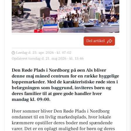
Del artikel
Lørdag d. 25. apr. 2026 - kl. 07:02
Opdateret torsdag d. 21. maj 2026 - kl. 13:46
Den Røde Plads i Nordborg på øen Als bliver
denne maj måned centrum for en række hyggelige
loppemarkeder. Med de karakteristiske røde sten i
belægningen som baggrund, inviteres børn og
deres familier til at gøre gode handler hver
mandag kl. 09:00.
Hver sommer bliver Den Røde Plads i Nordborg
omdannet til en livlig markedsplads, hvor lokale
kræmmere opstiller deres boder med spændende
varer. Det er en oplagt mulighed for børn og deres