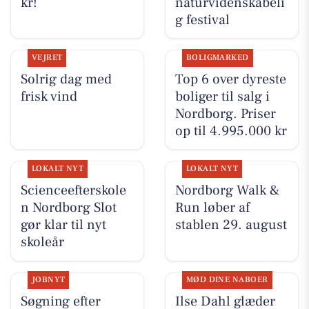
kr!
naturvidenskabeli
g festival
VEJRET
BOLIGMARKED
Solrig dag med
Top 6 over dyreste
frisk vind
boliger til salg i
Nordborg. Priser
op til 4.995.000 kr
LOKALT NYT
LOKALT NYT
Scienceefterskole
Nordborg Walk &
n Nordborg Slot
Run løber af
gør klar til nyt
stablen 29. august
skoleår
JOBNYT
MØD DINE NABOER
Søgning efter
Ilse Dahl glæder