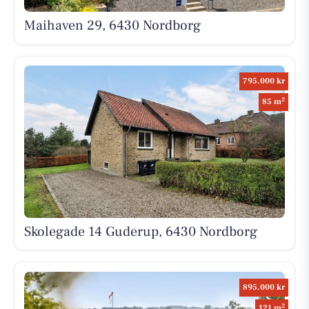
Maihaven 29, 6430 Nordborg
795.000 kr
2
85 m
Skolegade 14 Guderup, 6430 Nordborg
895.000 kr
2
121 m