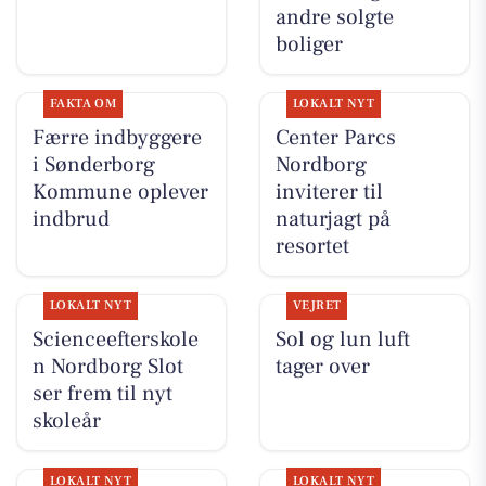
andre solgte
boliger
FAKTA OM
LOKALT NYT
Færre indbyggere
Center Parcs
i Sønderborg
Nordborg
Kommune oplever
inviterer til
indbrud
naturjagt på
resortet
LOKALT NYT
VEJRET
Scienceefterskole
Sol og lun luft
n Nordborg Slot
tager over
ser frem til nyt
skoleår
LOKALT NYT
LOKALT NYT