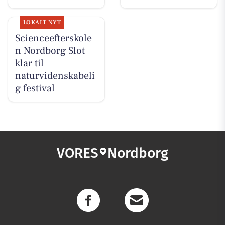
LOKALT NYT
Scienceefterskole
n Nordborg Slot
klar til
naturvidenskabeli
g festival
VORES
Nordborg