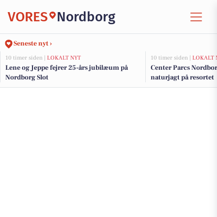
VORES
Nordborg
Seneste nyt ›
10 timer siden |
LOKALT NYT
10 timer siden |
LOKALT 
Lene og Jeppe fejrer 25-års jubilæum på
Center Parcs Nordborg
Nordborg Slot
naturjagt på resortet