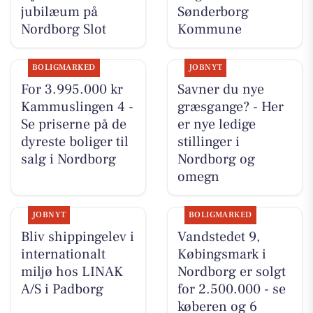
jubilæum på
Sønderborg
Nordborg Slot
Kommune
BOLIGMARKED
JOBNYT
For 3.995.000 kr
Savner du nye
Kammuslingen 4 -
græsgange? - Her
Se priserne på de
er nye ledige
dyreste boliger til
stillinger i
salg i Nordborg
Nordborg og
omegn
JOBNYT
BOLIGMARKED
Bliv shippingelev i
Vandstedet 9,
internationalt
Købingsmark i
miljø hos LINAK
Nordborg er solgt
A/S i Padborg
for 2.500.000 - se
køberen og 6