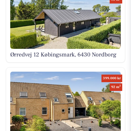
Ørredvej 12 Købingsmark, 6430 Nordborg
399.000 kr
2
92 m